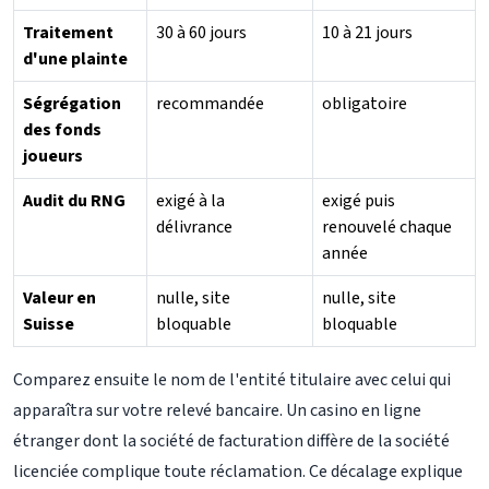
Traitement
30 à 60 jours
10 à 21 jours
d'une plainte
Ségrégation
recommandée
obligatoire
des fonds
joueurs
Audit du RNG
exigé à la
exigé puis
délivrance
renouvelé chaque
année
Valeur en
nulle, site
nulle, site
Suisse
bloquable
bloquable
Comparez ensuite le nom de l'entité titulaire avec celui qui
apparaîtra sur votre relevé bancaire. Un casino en ligne
étranger dont la société de facturation diffère de la société
licenciée complique toute réclamation. Ce décalage explique