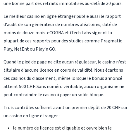
une bonne part des retraits immobilisés au-delà de 30 jours.
Le meilleur casino en ligne étranger publie aussi le rapport
d'audit de son générateur de nombres aléatoires, daté de
moins de douze mois. eCOGRA et iTech Labs signent la
plupart de ces rapports pour des studios comme Pragmatic
Play, NetEnt ou Play'n GO.
Quand le pied de page ne cite aucun régulateur, le casino n'est
titulaire d'aucune licence en cours de validité. Nous écartons
ces casinos du classement, même lorsque le bonus annoncé
atteint 500 CHF. Sans numéro vérifiable, aucun organisme ne
peut contraindre le casino à payer un solde bloqué.
Trois contrôles suffisent avant un premier dépôt de 20 CHF sur
un casino en ligne étranger :
le numéro de licence est cliquable et ouvre bien le