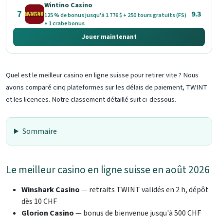
Wintino Casino
7
9.3
125 % de bonus jusqu'à 1 776 $ + 250 tours gratuits (FS)
+ 1 crabe bonus
Jouer maintenant
Quel est le meilleur casino en ligne suisse pour retirer vite ? Nous
avons comparé cinq plateformes sur les délais de paiement, TWINT
et les licences. Notre classement détaillé suit ci-dessous.
Sommaire
Le meilleur casino en ligne suisse en août 2026
Winshark Casino
— retraits TWINT validés en 2 h, dépôt
dès 10 CHF
Glorion Casino
— bonus de bienvenue jusqu'à 500 CHF