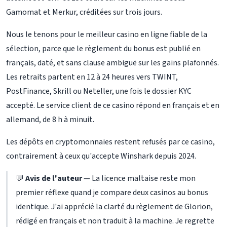
Gamomat et Merkur, créditées sur trois jours.
Nous le tenons pour le meilleur casino en ligne fiable de la
sélection, parce que le règlement du bonus est publié en
français, daté, et sans clause ambiguë sur les gains plafonnés.
Les retraits partent en 12 à 24 heures vers TWINT,
PostFinance, Skrill ou Neteller, une fois le dossier KYC
accepté. Le service client de ce casino répond en français et en
allemand, de 8 h à minuit.
Les dépôts en cryptomonnaies restent refusés par ce casino,
contrairement à ceux qu'accepte Winshark depuis 2024.
💬
Avis de l'auteur
— La licence maltaise reste mon
premier réflexe quand je compare deux casinos au bonus
identique. J'ai apprécié la clarté du règlement de Glorion,
rédigé en français et non traduit à la machine. Je regrette