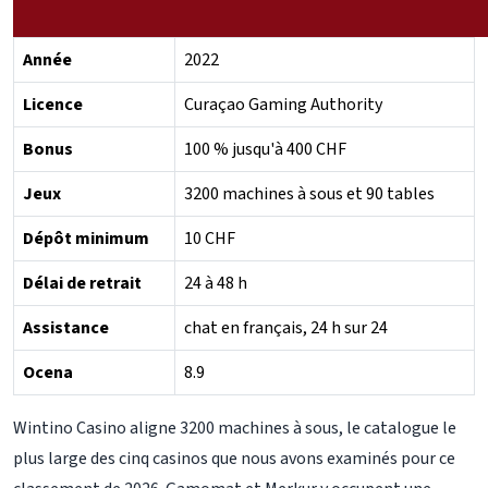
Année
2022
Licence
Curaçao Gaming Authority
Bonus
100 % jusqu'à 400 CHF
Jeux
3200 machines à sous et 90 tables
Dépôt minimum
10 CHF
Délai de retrait
24 à 48 h
Assistance
chat en français, 24 h sur 24
Ocena
8.9
Wintino Casino aligne 3200 machines à sous, le catalogue le
plus large des cinq casinos que nous avons examinés pour ce