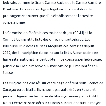
fédérale, comme le Grand Casino Baden ou le Casino Barrière
Montreux. Un casino en ligne légal en Suisse est donc le
prolongement numérique d'un établissement terrestre
concessionné.
La Commission fédérale des maisons de jeu (CFMJ) et la
Comlot tiennent la liste des offres non autorisées. Les
fournisseurs d'accès suisses bloquent ces adresses depuis
2019, dès l'inscription du casino sur la liste. Aucun casino en
ligne international ne peut obtenir de concession helvétique,
puisque la LJAr la réserve aux maisons de jeu implantées en
Suisse.
Les cinq casinos classés sur cette page opèrent sous licence de
Curaçao ou de Malte. Ils ne sont pas autorisés en Suisse et
peuvent figurer sur les listes de blocage tenues par la CFMJ.
Nous l'écrivons sans détour et nous n'indiquons aucun moyen