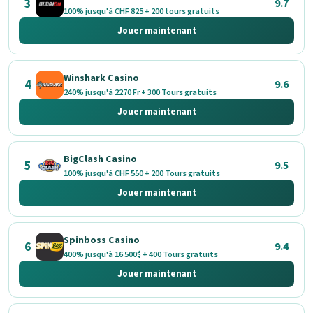
3
9.7
100% jusqu'à CHF 825 + 200 tours gratuits
Jouer maintenant
Winshark Casino
4
9.6
240% jusqu'à 2270 Fr + 300 Tours gratuits
Jouer maintenant
BigClash Casino
5
9.5
100% jusqu'à CHF 550 + 200 Tours gratuits
Jouer maintenant
Spinboss Casino
6
9.4
400% jusqu'à 16 500$ + 400 Tours gratuits
Jouer maintenant