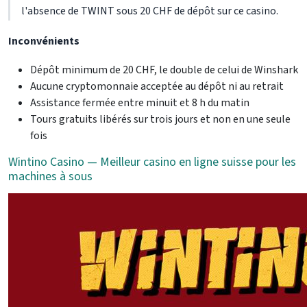
l'absence de TWINT sous 20 CHF de dépôt sur ce casino.
Inconvénients
Dépôt minimum de 20 CHF, le double de celui de Winshark
Aucune cryptomonnaie acceptée au dépôt ni au retrait
Assistance fermée entre minuit et 8 h du matin
Tours gratuits libérés sur trois jours et non en une seule
fois
Wintino Casino — Meilleur casino en ligne suisse pour les
machines à sous