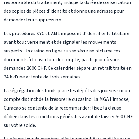
responsable du traitement, indique la durée de conservation
des copies de pièces d'identité et donne une adresse pour
demander leur suppression.
Les procédures KYC et AML imposent d'identifier le titulaire
avant tout versement et de signaler les mouvements
suspects. Un casino en ligne suisse sécurisé réclame ces
documents à l'ouverture du compte, pas le jour où vous
demandez 2000 CHF. Ce calendrier sépare un retrait traité en
24 h d'une attente de trois semaines.
La ségrégation des fonds place les dépôts des joueurs sur un
compte distinct de la trésorerie du casino. La MGA l'impose,
Curaçao se contente de la recommander : lisez la clause
dédiée dans les conditions générales avant de laisser 500 CHF
sur votre solde.
Le générateur de nombres aléatoires doit être audité par un